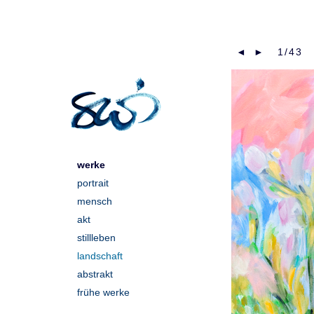
◄
►
1/43
werke
portrait
mensch
akt
stillleben
landschaft
abstrakt
frühe werke